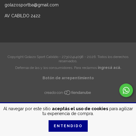
golazosportba@gmail.com
AV CABILDO 2422
Copyright Golazo Sport Cabildo - 27302414098 - 2026. Todos los derechos
reservados.
Defensa de las y los consumidores. Para reclamos
ingresá acá.
Botón de arrepentimiento
Al navegar por este sitio
aceptás el uso de cookies
para agilizar
tu experiencia de compra.
ENTENDIDO